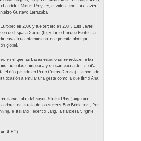
 el andaluz Miguel Preysler, el valenciano Luis Javier
cántabro Gustavo Larrazábal.
Europeo en 2006 y fue tercero en 2007, Luis Javier
eón de España Senior (8), y tanto Enrique Fontecilla
a trayectoria internacional que permite albergar
ón global.
o, en el que las bazas españolas se reducen a las
Marsans, actuales campeona y subcampeona de España,
inta el año pasado en Porto Carras (Grecia) —empatada
esta ocasión a emular una gesta como la que firmó Ana
rrollarse sobre 54 hoyos Stroke Play (juego por
ugadores de la talla de los suecos Bob Bäckstedt, Per
ing, el italiano Federico Lang, la francesa Virginie
.
nsa RFEG)