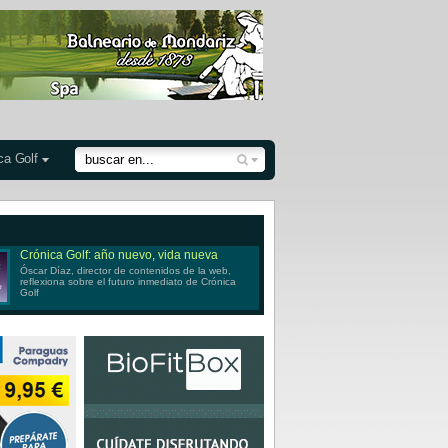
ca Golf
Crónica Golf: año nuevo, vida nueva
Óscar Díaz, director de contenidos de la web,
reflexiona sobre el futuro inmediato de Crónica
Golf