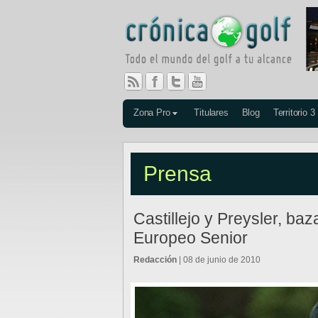
Zona Pro
Titulares
Blog
Territorio 3
Prensa
Castillejo y Preysler, ba
Europeo Senior
Redacción
| 08 de junio de 2010