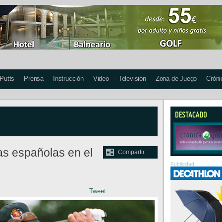
 Putts
Prensa
Instrucción
Video
Televisión
Zona de Juego
Cróni
zas españolas en el
Compartir
Publicidad
Tweet