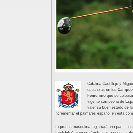
Catalina Castillejo y Migu
españolas en los
Campeon
Femenino
que se celebran
vigente campeona de Españ
valer su buen estado de f
incrementar el palmarés español en esta com
La prueba masculina registrará una participac
Landclub Achensee. Austriacos, suecos y alem