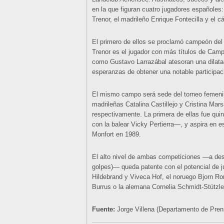
en la que figuran cuatro jugadores españoles:
Trenor, el madrileño Enrique Fontecilla y el 
El primero de ellos se proclamó campeón del 
Trenor es el jugador con más títulos de Camp
como Gustavo Larrazábal atesoran una dilatad
esperanzas de obtener una notable participaci
El mismo campo será sede del torneo femenin
madrileñas Catalina Castillejo y Cristina 
respectivamente. La primera de ellas fue qu
con la balear Vicky Pertierra—, y aspira en 
Monfort en 1989.
El alto nivel de ambas competiciones —a desa
golpes)— queda patente con el potencial de j
Hildebrand y Viveca Hof, el noruego Bjorn Ronn
Burrus o la alemana Cornelia Schmidt-Stützle
Fuente:
Jorge Villena (Departamento de Pre