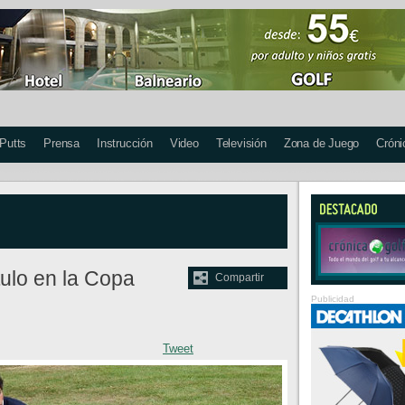
 Putts
Prensa
Instrucción
Video
Televisión
Zona de Juego
Cróni
tulo en la Copa
Compartir
Publicidad
Tweet