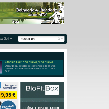
ca Golf
Crónica Golf: año nuevo, vida nueva
Óscar Díaz, director de contenidos de la web,
reflexiona sobre el futuro inmediato de Crónica
Golf