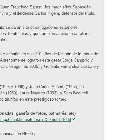
 Juan Francisco Sarasti, los madrileños Sebastián
lvira y el ilerdense Carlos Pigem, defensor del título.
tz se darán cita otros jugadores españoles
s Territoriales y que también aspiran a ampliar la
alo.
lete español en sus 110 años de historia de la mano de
 Anteriormente lograron esta gesta Jorge Campillo y
ia Elósegui, en 2005; y Gonzalo Fernández Castaño y
(1995 y 1996) y Juan Carlos Agüero (1997), en
án (1989), Laura Navarro (1993), y Sara Beautell
 triunfos en este prestigioso torneo.
adas, galería de fotos, palmarés, etc)
CompetitionMicrosite.aspx?CompId=1038
Comunicación RFEG)