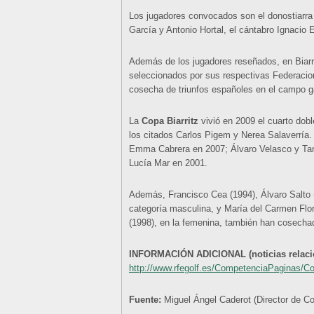
Los jugadores convocados son el donostiarra
García y Antonio Hortal, el cántabro Ignacio E
Además de los jugadores reseñados, en Biarri
seleccionados por sus respectivas Federacione
cosecha de triunfos españoles en el campo g
La
Copa Biarritz
vivió en 2009 el cuarto dob
los citados Carlos Pigem y Nerea Salaverría.
Emma Cabrera en 2007; Álvaro Velasco y Tan
Lucía Mar en 2001.
Además, Francisco Cea (1994), Álvaro Salto 
categoría masculina, y María del Carmen Flor
(1998), en la femenina, también han cosechado
INFORMACIÓN ADICIONAL (noticias relacion
http://www.rfegolf.es/CompetenciaPaginas/
Fuente:
Miguel Ángel Caderot (Director de 