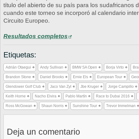
título del abierto de su país para los sudafricanos
cuando este torneo se incorporó al calendario inte
Circuito Europeo.
Resultados completos
Etiquetas:
Adrián Otaegui
Andy Sullivan
BMW SA Open
Borja Virto
Bra
Brandon Stone
Daniel Brooks
Ernie Els
European Tour
Geo
Glendower Golf Club
Jaco Van Zyl
Jbe Kruger
Jorge Campillo
Keith Horne
Nacho Elvira
Pablo Martín
Race to Dubai 2016
Ross McGowan
Shaun Norris
Sunshine Tour
Trevor Immelman
Deja un comentario