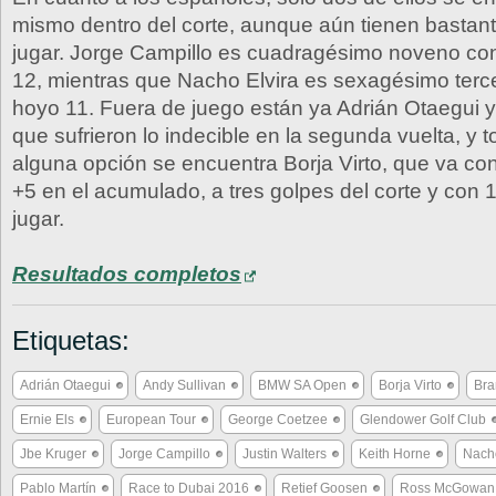
mismo dentro del corte, aunque aún tienen bastan
jugar. Jorge Campillo es cuadragésimo noveno con
12, mientras que Nacho Elvira es sexagésimo terc
hoyo 11. Fuera de juego están ya Adrián Otaegui y
que sufrieron lo indecible en la segunda vuelta, y 
alguna opción se encuentra Borja Virto, que va con 
+5 en el acumulado, a tres golpes del corte y con 
jugar.
Resultados completos
Etiquetas:
Adrián Otaegui
Andy Sullivan
BMW SA Open
Borja Virto
Bra
Ernie Els
European Tour
George Coetzee
Glendower Golf Club
Jbe Kruger
Jorge Campillo
Justin Walters
Keith Horne
Nacho
Pablo Martín
Race to Dubai 2016
Retief Goosen
Ross McGowan