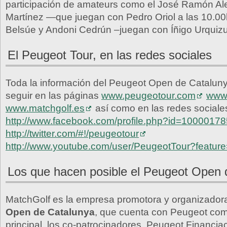
participación de amateurs como el José Ramón A
Martínez —que juegan con Pedro Oriol a las 10.00
Belsúe y Andoni Cedrún –juegan con Íñigo Urquizu
El Peugeot Tour, en las redes sociales
Toda la información del Peugeot Open de Catalun
seguir en las páginas
www.peugeotour.com
www.
www.matchgolf.es
así como en las redes sociale
http://www.facebook.com/profile.php?id=1000017
http://twitter.com/#!/peugeotour
http://www.youtube.com/user/PeugeotTour?featu
Los que hacen posible el Peugeot Open 
MatchGolf es la empresa promotora y organizador
Open de Catalunya
, que cuenta con Peugeot com
principal, los co-patrocinadores, Peugeot Financia