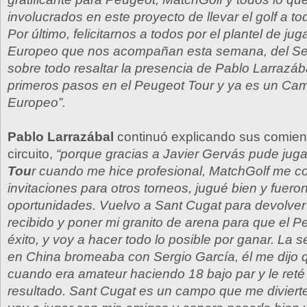
involucrados en este proyecto de llevar el golf a to
Por último, felicitarnos a todos por el plantel de ju
Europeo que nos acompañan esta semana, del Sen
sobre todo resaltar la presencia de Pablo Larrazáb
primeros pasos en el Peugeot Tour y ya es un Ca
Europeo”.
Pablo Larrazábal
continuó explicando sus comien
circuito,
“porque gracias a Javier Gervás pude juga
Tou
r cuando me hice profesional, MatchGolf me c
invitaciones para otros torneos, jugué bien y fuero
oportunidades. Vuelvo a Sant Cugat para devolver
recibido y poner mi granito de arena para que el 
éxito, y voy a hacer todo lo posible por ganar. L
en China bromeaba con Sergio García, él me dijo 
cuando era amateur haciendo 18 bajo par y le reté 
resultado. Sant Cugat es un campo que me diviert