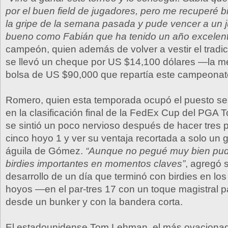
por el buen field de jugadores, pero me recuperé 
la gripe de la semana pasada y pude vencer a un
bueno como Fabián que ha tenido un año excelen
campeón, quien además de volver a vestir el tradic
se llevó un cheque por US $14,100 dólares —la mej
bolsa de US $90,000 que repartía este campeonat
Romero, quien esta temporada ocupó el puesto s
en la clasificación final de la FedEx Cup del PGA T
se sintió un poco nervioso después de hacer tres pu
cinco hoyo 1 y ver su ventaja recortada a solo un 
águila de Gómez.
“Aunque no pegué muy bien pud
birdies importantes en momentos claves”
, agregó 
desarrollo de un día que terminó con birdies en los
hoyos —en el par-tres 17 con un toque magistral 
desde un bunker y con la bandera corta.
El estadounidense Tom Lehman, el más ovacionado