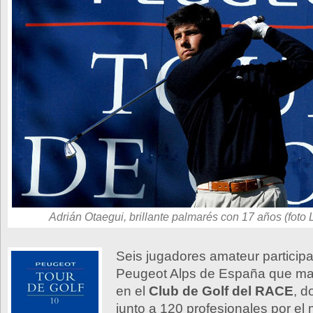
Adrián Otaegui, brillante palmarés con 17 años (foto 
Seis jugadores amateur participa
Peugeot Alps de España que m
en el
Club de Golf del RACE
, d
junto a 120 profesionales por el 