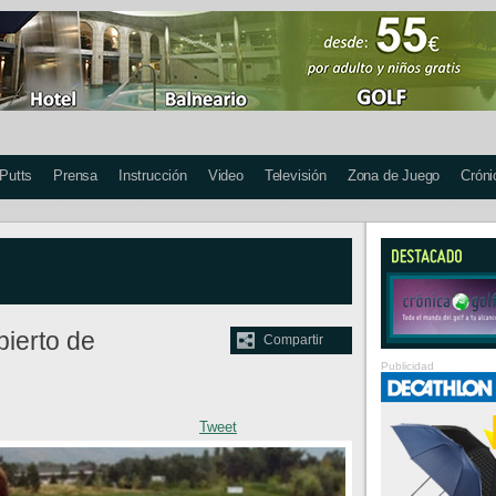
 Putts
Prensa
Instrucción
Video
Televisión
Zona de Juego
Cróni
bierto de
Compartir
Publicidad
Tweet