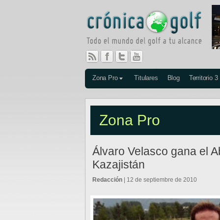
Zona Pro
Titulares
Blog
Territorio 3
Zona Pro
Álvaro Velasco gana el A
Kazajistán
Redacción
| 12 de septiembre de 2010