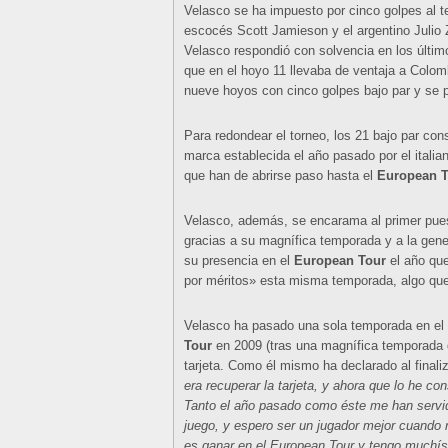
Velasco se ha impuesto por cinco golpes al t
escocés Scott Jamieson y el argentino Julio
Velasco respondió con solvencia en los últim
que en el hoyo 11 llevaba de ventaja a Colom
nueve hoyos con cinco golpes bajo par y se p
Para redondear el torneo, los 21 bajo par co
marca establecida el año pasado por el italia
que han de abrirse paso hasta el
European T
Velasco, además, se encarama al primer pues
gracias a su magnífica temporada y a la gene
su presencia en el
European Tour
el año que
por méritos» esta misma temporada, algo que 
Velasco ha pasado una sola temporada en el
Tour
en 2009 (tras una magnífica temporada d
tarjeta. Como él mismo ha declarado al finaliz
era recuperar la tarjeta, y ahora que lo he co
Tanto el año pasado como éste me han serv
juego, y espero ser un jugador mejor cuando 
es ganar en el European Tour y tengo muchí