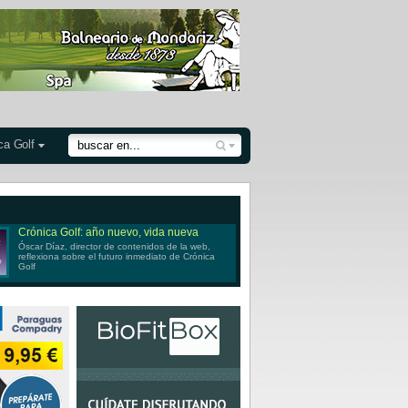
ca Golf
Crónica Golf: año nuevo, vida nueva
Óscar Díaz, director de contenidos de la web,
reflexiona sobre el futuro inmediato de Crónica
Golf