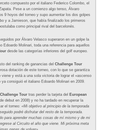
erceto compuesto por el italiano Federico Colombo, el
 Zapata. Pese a un comienzo algo tenso, Álvaro
os 9 hoyos del torneo y supo aumentar los dos golpes
bo y a Jamieson, que había finalizado los primeros
ostulaba como principal rival del barcelonés.
nseguidos por Álvaro Velasco superaron en un golpe la
no Edoardo Molinari, toda una referencia para aquellos
our
desde las categorías inferiores del golf europeo.
to del ranking de ganancias del
Challenge Tour
rosa dotación de este torneo, con lo que se garantiza
 viene y está a una sola victoria de lograr el «ascenso
ya consiguió el italiano Edoardo Molinari en 2009.
Challenge Tour
tras perder la tarjeta del
European
e debut en 2008) y no ha tardado en recuperar la
ar el torneo:
«Mi objetivo al principio de la temporada
nseguido podré disfrutar del resto de la temporada.
ido para aprender muchas cosas de mí mismo y de mi
regrese al Circuito el año que viene. Mi próxima meta
simas ganas de volver»