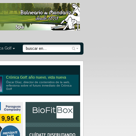
ca Golf
Crónica Golf: año nuevo, vida nueva
Óscar Díaz, director de contenidos de la web,
reflexiona sobre el futuro inmediato de Crónica
Golf