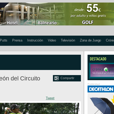
 Putts
Prensa
Instrucción
Video
Televisión
Zona de Juego
Cróni
eón del Circuito
Compartir
Publicidad
Tweet