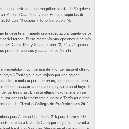
Santiago Tarrío con una magnífica vuelta de 69 golpes
o par Alfonso Castiñeira y Luis Portela, seguidos de
 2010, con 73 golpes y Toño Carro con 74.
mó la delantera firmando una espectacular tarjeta de 67
mejor del torneo. Tarrío mantenía sus opciones al triunfo
con 73. Carro, Dok y Salgado, con 72, 74 y 72 golpes
os primeros puestos y daban emoción a la
 se presentaba muy interesante y lo fue hasta el último
l hoyo 6 Tarrío ya le aventajaba por dos golpes.
ualados, e incluso por momentos, con opciones para
os el líder recuperó su desventaja y salió en el hoyo 18
 de los tres días. En este último hoyo la tensión se
 el par consiguió finalmente superar a Tarrío (que hizo
 campeón del
Circuito Gallego de Profesionales 2011
.
golpes para Alfonso Castiñeira, 215 para Tarrío y 216
 este empate a favor de Carro por mejor última vuelta
 la final fue Antón Vázquez Muiños en el décimo primer