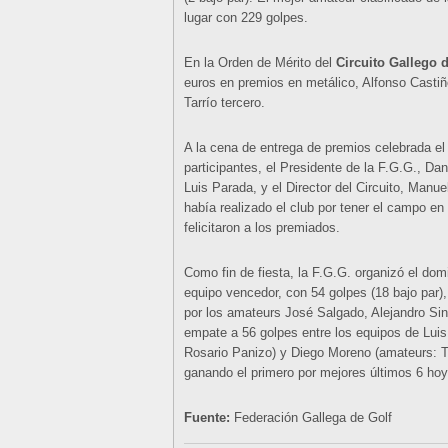
lugar con 229 golpes.
En la Orden de Mérito del
Circuito Gallego 
euros en premios en metálico, Alfonso Casti
Tarrío tercero.
A la cena de entrega de premios celebrada el
participantes, el Presidente de la F.G.G., Da
Luis Parada, y el Director del Circuito, Manu
había realizado el club por tener el campo en
felicitaron a los premiados.
Como fin de fiesta, la F.G.G. organizó el do
equipo vencedor, con 54 golpes (18 bajo par),
por los amateurs José Salgado, Alejandro Sin
empate a 56 golpes entre los equipos de Lui
Rosario Panizo) y Diego Moreno (amateurs: 
ganando el primero por mejores últimos 6 hoy
Fuente:
Federación Gallega de Golf