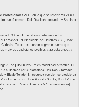
de Profesionales 2011
, en la que se repartieron 21.000
ñeira quedó primero, Dok Rea Noh, segundo, y Santiago
 sábado 30 de julio asistieron, además de los
niel Fernández, el Presidente del Hércules C.G., José
el Carballal. Todos destacaron el gran esfuerzo que
 las mejores condiciones posibles para esta prueba y
mingo 31 de julio un Pro-Am en modalidad scramble. El
 fue el liderado por el profesional Dok Rea y formado
de y Eladio Tejado. En segundo posición se produjo un
s Portela (amateurs: Juan Roberto García, David Pan y
Tito Sánchez, Ricardo García y Mª Carmen García),
os.