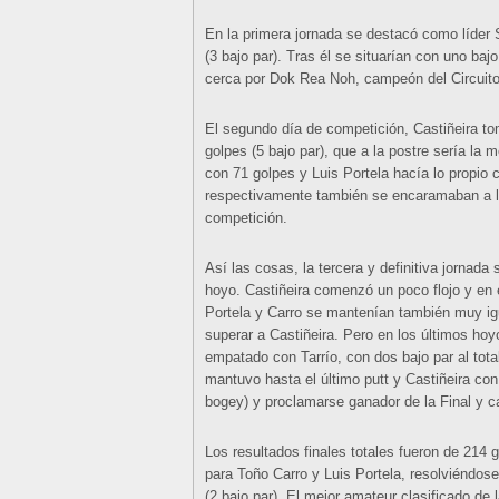
En la primera jornada se destacó como líder 
(3 bajo par). Tras él se situarían con uno baj
cerca por Dok Rea Noh, campeón del Circuito
El segundo día de competición, Castiñeira to
golpes (5 bajo par), que a la postre sería la 
con 71 golpes y Luis Portela hacía lo propio 
respectivamente también se encaramaban a l
competición.
Así las cosas, la tercera y definitiva jornada
hoyo. Castiñeira comenzó un poco flojo y en e
Portela y Carro se mantenían también muy ig
superar a Castiñeira. Pero en los últimos hoy
empatado con Tarrío, con dos bajo par al total
mantuvo hasta el último putt y Castiñeira con
bogey) y proclamarse ganador de la Final y
Los resultados finales totales fueron de 214 
para Toño Carro y Luis Portela, resolviéndose
(2 bajo par). El mejor amateur clasificado de