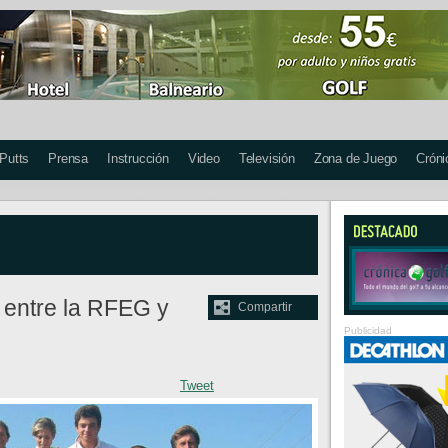
 Putts
Prensa
Instrucción
Video
Televisión
Zona de Juego
Cróni
 entre la RFEG y
Compartir
Publicidad
Tweet