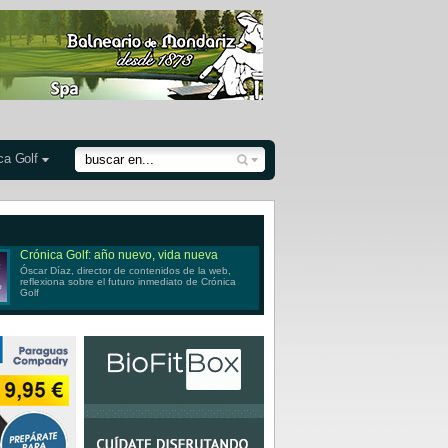
ca Golf
Crónica Golf: año nuevo, vida nueva
Óscar Díaz, director de contenidos de la web,
reflexiona sobre el futuro inmediato de Crónica
Golf