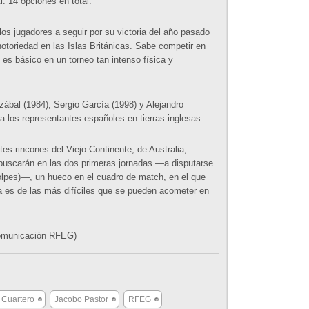
. 14 opciones en total.
os jugadores a seguir por su victoria del año pasado
notoriedad en las Islas Británicas. Sabe competir en
es básico en un torneo tan intenso física y
zábal (1984), Sergio García (1998) y Alejandro
ra los representantes españoles en tierras inglesas.
es rincones del Viejo Continente, de Australia,
buscarán en las dos primeras jornadas —a disputarse
olpes)—, un hueco en el cuadro de match, en el que
a es de las más difíciles que se pueden acometer en
Comunicación RFEG)
 Cuartero
Jacobo Pastor
RFEG