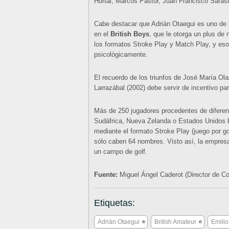
Hortal, Marcos Pastor, Juan Francisco Sarasti
Cabe destacar que Adrián Otaegui es uno de l
en el
British Boys
, que le otorga un plus de 
los formatos Stroke Play y Match Play, y eso 
psicológicamente.
El recuerdo de los triunfos de José María Ola
Larrazábal (2002) debe servir de incentivo pa
Más de 250 jugadores procedentes de diferent
Sudáfrica, Nueva Zelanda o Estados Unidos 
mediante el formato Stroke Play (juego por g
sólo caben 64 nombres. Visto así, la empres
un campo de golf.
Fuente:
Miguel Ángel Caderot (Director de 
Etiquetas:
Adrián Otaegui
British Amateur
Emilio