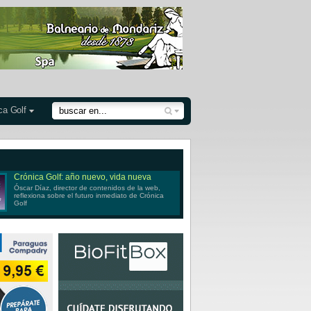
ca Golf
Crónica Golf: año nuevo, vida nueva
Óscar Díaz, director de contenidos de la web,
reflexiona sobre el futuro inmediato de Crónica
Golf