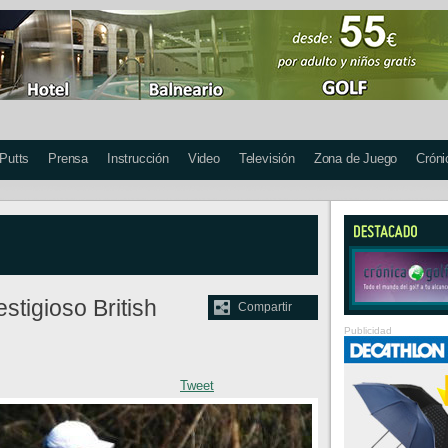
 Putts
Prensa
Instrucción
Video
Televisión
Zona de Juego
Cróni
stigioso British
Compartir
Publicidad
Tweet