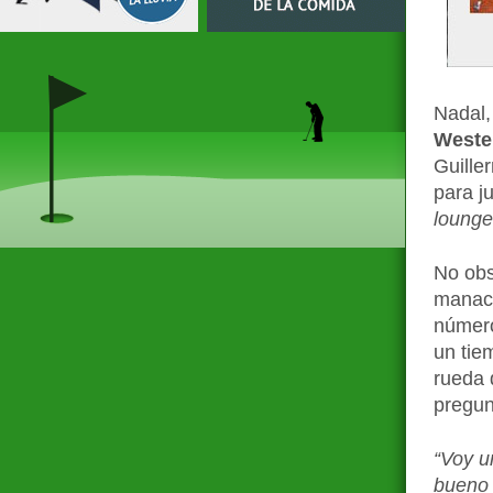
Nadal,
Weste
Guille
para ju
lounge
No obst
manaco
número
un tie
rueda 
pregun
“Voy u
bueno 