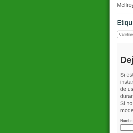
McIlro
Etiqu
Carolin
De
Si es
insta
de us
duran
Si no
mode
Nombre