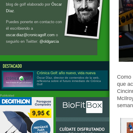
blog de golf elaborado por
Óscar
Díaz
.
Puedes ponerte en contacto con
él escribiendo a
oscar.diaz@cronicagolf.com
o
seguirlo en Twitter:
@oldgarcia
Crónica Golf: año nuevo, vida nueva
Como n
Óscar Díaz, director de contenidos de la web,
reflexiona sobre el futuro inmediato de Crónica
que ac
Golf
Cincin
Publicidad
McIlro
seman