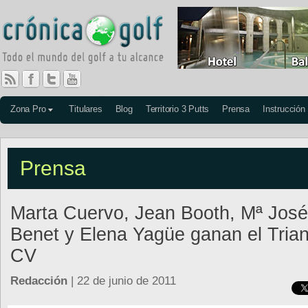
Zona Pro
Titulares
Blog
Territorio 3 Putts
Prensa
Instrucción
Prensa
Marta Cuervo, Jean Booth, Mª José
Benet y Elena Yagüe ganan el Trian
CV
Redacción
| 22 de junio de 2011