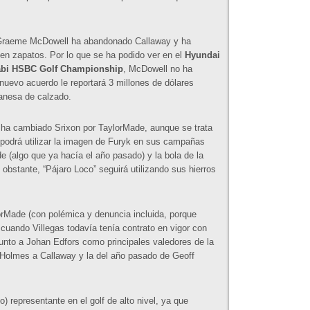
Graeme McDowell ha abandonado Callaway y ha
n zapatos. Por lo que se ha podido ver en el
Hyundai
bi HSBC Golf Championship
, McDowell no ha
nuevo acuerdo le reportará 3 millones de dólares
danesa de calzado.
 ha cambiado Srixon por TaylorMade, aunque se trata
podrá utilizar la imagen de Furyk en sus campañas
de (algo que ya hacía el año pasado) y la bola de la
bstante, “Pájaro Loco” seguirá utilizando sus hierros
orMade (con polémica y denuncia incluida, porque
cuando Villegas todavía tenía contrato en vigor con
unto a Johan Edfors como principales valedores de la
. Holmes a Callaway y la del año pasado de Geoff
o) representante en el golf de alto nivel, ya que