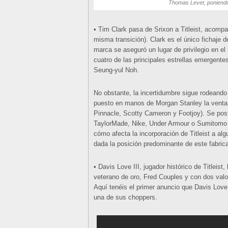
Thomas Levet, poniendo 
• Tim Clark pasa de Srixon a Titleist, acompa
misma transición). Clark es el único fichaje d
marca se aseguró un lugar de privilegio en el
cuatro de las principales estrellas emergent
Seung-yul Noh.
No obstante, la incertidumbre sigue rodeando 
puesto en manos de Morgan Stanley la venta la 
Pinnacle, Scotty Cameron y Footjoy). Se po
TaylorMade, Nike, Under Armour o Sumitomo R
cómo afecta la incorporación de Titleist a a
dada la posición predominante de este fabrica
• Davis Love III, jugador histórico de Titlei
veterano de oro, Fred Couples y con dos val
Aquí tenéis el primer anuncio que Davis Love
una de sus choppers.