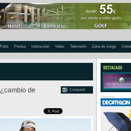
 Putts
Prensa
Instrucción
Video
Televisión
Zona de Juego
Cróni
 ¿cambio de
Compartir
Publicidad