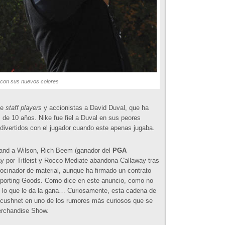
con sus nuevos colores
de
staff players
y accionistas a David Duval, que ha
 de 10 años. Nike fue fiel a Duval en sus peores
ivertidos con el jugador cuando este apenas jugaba.
land a Wilson, Rich Beem (ganador del
PGA
 por Titleist y Rocco Mediate abandona Callaway tras
rocinador de material, aunque ha firmado un contrato
 Sporting Goods. Como dice en este anuncio, como no
se lo que le da la gana… Curiosamente, esta cadena de
Acushnet en uno de los rumores más curiosos que se
erchandise Show.