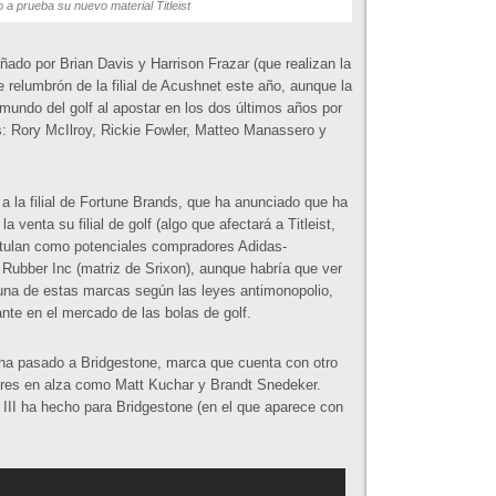
a prueba su nuevo material Titleist
ñado por Brian Davis y Harrison Frazar (que realizan la
e relumbrón de la filial de Acushnet este año, aunque la
 mundo del golf al apostar en los dos últimos años por
es: Rory McIlroy, Rickie Fowler, Matteo Manassero y
a la filial de Fortune Brands, que ha anunciado que ha
venta su filial de golf (algo que afectará a Titleist,
stulan como potenciales compradores Adidas-
ubber Inc (matriz de Srixon), aunque habría que ver
lguna de estas marcas según las leyes antimonopolio,
nte en el mercado de las bolas de golf.
st, ha pasado a Bridgestone, marca que cuenta con otro
ores en alza como Matt Kuchar y Brandt Snedeker.
 III ha hecho para Bridgestone (en el que aparece con