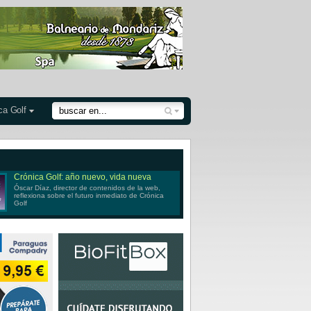
ca Golf
Crónica Golf: año nuevo, vida nueva
Óscar Díaz, director de contenidos de la web,
reflexiona sobre el futuro inmediato de Crónica
Golf