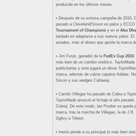
producido en los últimos meses.
• Después de su exitosa campaña de 2010, 
pasado a Cleveland/Srixon en palos y ECCO e
Tournament of Champions
y en el
Abu Dha
tardado en adaptarse a sus nuevos palos. El 
anuales, más el dinero que aporte la marca 
• Jim Furyk, ganador de la
FedEx Cup 2010
,
más bien de un cambio estético. TaylorMade 
publicitarias y este jugará un driver TaylorMa
marca, además de calzar zapatos Adidas. No o
Srixon y sus wedges Callaway.
• Camilo Villegas ha pasado de Cobra a Tayl
TaylorMade anunció el fichaje el año pasado, 
Cobra). De este modo, Ian Poulter se queda j
marca, tras la marcha de Villegas, la de J.B
Ogilvy a Titleist.
• Inesis pierde a su principal (o más bien únic